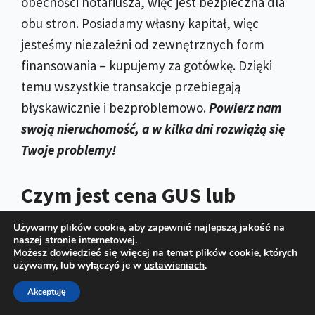
obecności notariusza, więc jest bezpieczna dla
obu stron. Posiadamy własny kapitał, więc
jesteśmy niezależni od zewnętrznych form
finansowania – kupujemy za gotówkę. Dzięki
temu wszystkie transakcje przebiegają
błyskawicznie i bezproblemowo.
Powierz nam
swoją nieruchomość, a w kilka dni rozwiążą się
Twoje problemy!
Czym jest cena GUS lub
ARiMR
Używamy plików cookie, aby zapewnić najlepszą jakość na
naszej stronie internetowej.
Możesz dowiedzieć się więcej na temat plików cookie, których
Średnie ceny gruntów wg. GUS obejmują
używamy, lub wyłączyć je w
ustawieniach
.
uśrednione ceny dla każdego województwa z
Akceptuję
podziałem na 3 grupy jakości ziemi rolnej: