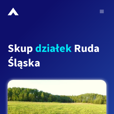
Przejdź
do
MEN
treści
Skup
działek
Ruda
Śląska