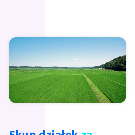
Skup działek
za