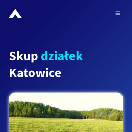
Przejdź
do
MEN
treści
Skup
działek
Katowice