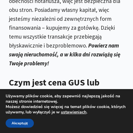
obecności notariusza, więc jest bezpieczna dla
obu stron. Posiadamy własny kapitał, więc
jesteśmy niezależni od zewnętrznych form
finansowania – kupujemy za gotówkę. Dzięki
temu wszystkie transakcje przebiegają
błyskawicznie i bezproblemowo.
Powierz nam
swoją nieruchomość, a w kilka dni rozwiążą się
Twoje problemy!
Czym jest cena GUS lub
ARiMR
Używamy plików cookie, aby zapewnić najlepszą jakość na
naszej stronie internetowej.
Możesz dowiedzieć się więcej na temat plików cookie, których
Średnie ceny gruntów wg. GUS obejmują
używamy, lub wyłączyć je w
ustawieniach
.
uśrednione ceny dla każdego województwa z
Akceptuję
podziałem na 3 grupy jakości ziemi rolnej: