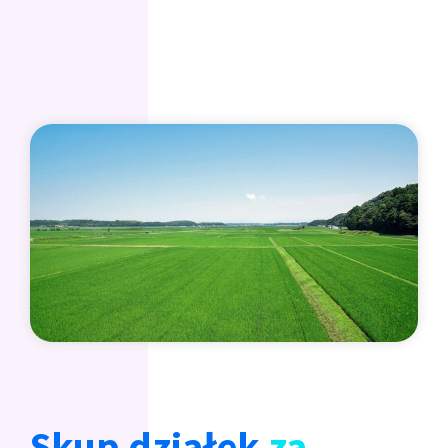
Skup działek
za